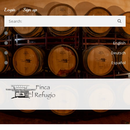
Skip to main content
Login
Sign up
繁體中文
English
Deutsch
Español