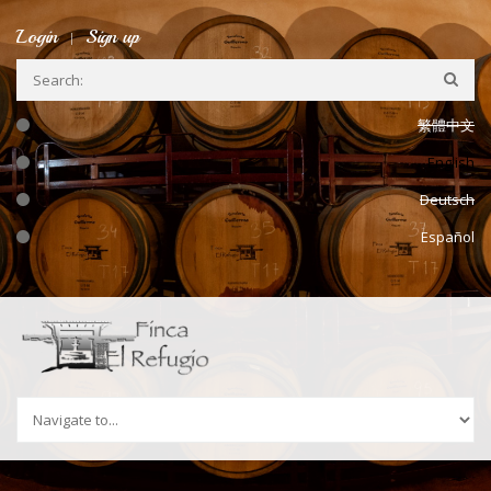
Skip to navigation
Skip to main content
Login
Sign up
繁體中文
English
Deutsch
Español