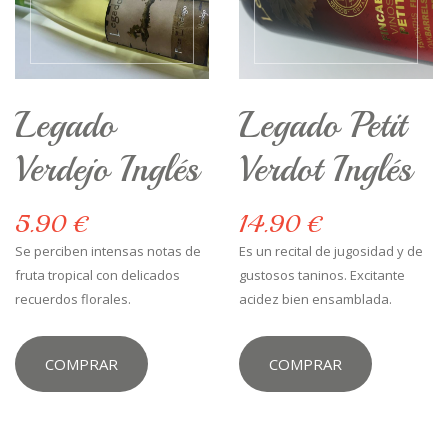
Legado
Legado Petit
Verdejo Inglés
Verdot Inglés
5.90 €
14.90 €
Se perciben intensas notas de
Es un recital de jugosidad y de
fruta tropical con delicados
gustosos taninos. Excitante
recuerdos florales.
acidez bien ensamblada.
COMPRAR
COMPRAR