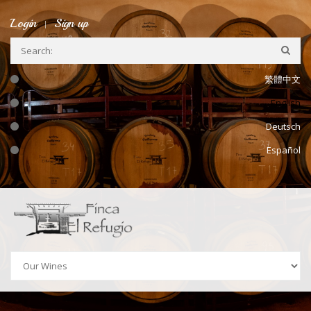
Skip to navigation
Skip to main content
Login
Sign up
繁體中文
English
Deutsch
Español