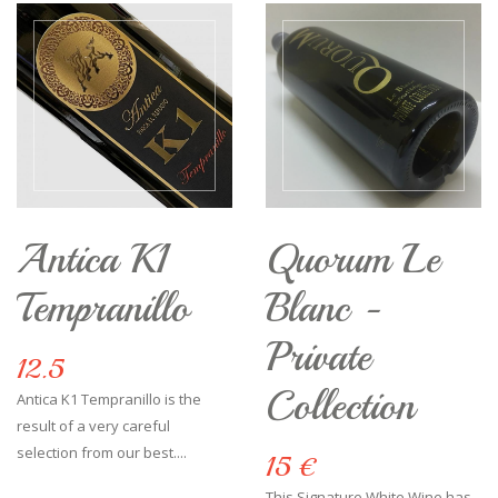
Antica K1
Quorum Le
Tempranillo
Blanc -
Private
12.5
Collection
Antica K1 Tempranillo is the
result of a very careful
selection from our best....
15 €
This Signature White Wine has