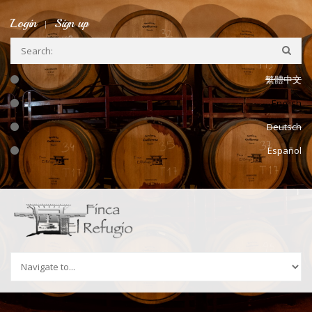
Skip to navigation
Skip to main content
Login
Sign up
繁體中文
English
Deutsch
Español