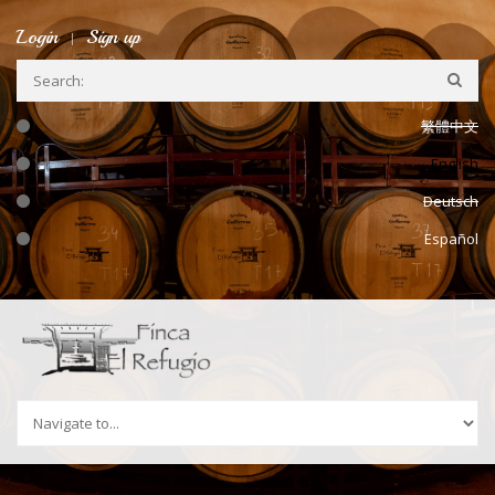
Skip to navigation
Skip to main content
Login
Sign up
繁體中文
English
Deutsch
Español