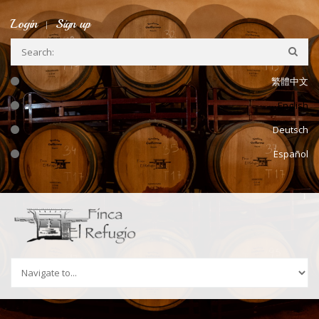
Skip to navigation
Skip to main content
Login
Sign up
繁體中文
English
Deutsch
Español