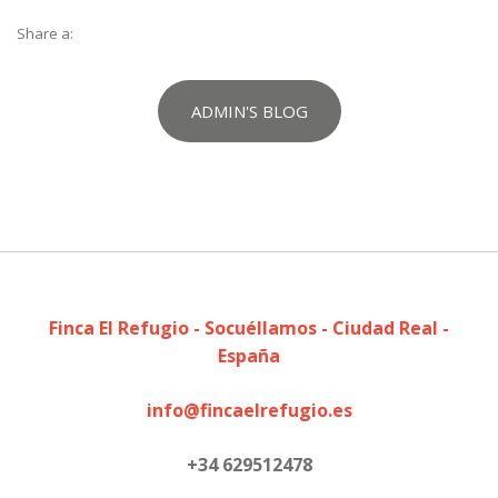
Share a:
ADMIN'S BLOG
Finca El Refugio - Socuéllamos - Ciudad Real -
España
info@fincaelrefugio.es
+34 629512478