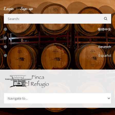
Skip to navigation
Skip to main content
Login
Sign up
繁體中文
English
Deutsch
Español