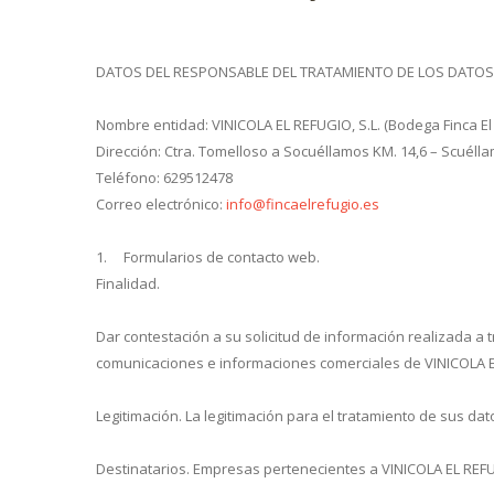
DATOS DEL RESPONSABLE DEL TRATAMIENTO DE LOS DATOS
Nombre entidad: VINICOLA EL REFUGIO, S.L. (Bodega Finca El
Dirección: Ctra. Tomelloso a Socuéllamos KM. 14,6 – Scuél
Teléfono: 629512478
Correo electrónico:
info@fincaelrefugio.es
1. Formularios de contacto web.
Finalidad.
Dar contestación a su solicitud de información realizada a
comunicaciones e informaciones comerciales de VINICOLA EL RE
Legitimación. La legitimación para el tratamiento de sus da
Destinatarios. Empresas pertenecientes a VINICOLA EL REFUG