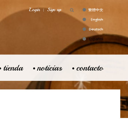
Login
Sign up
繁體中文
English
Deutsch
Español
tienda
noticias
contacto