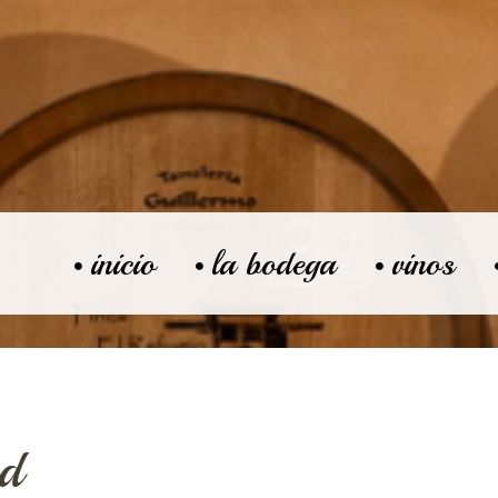
inicio
la bodega
vinos
ad