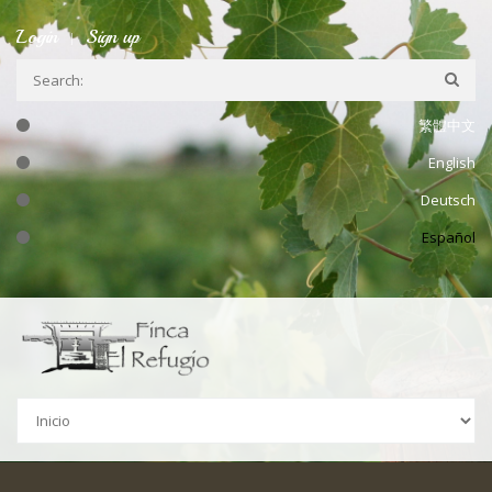
Ir a la navegación
Pasar al contenido principal
Login
Sign up
繁體中文
English
Deutsch
Español