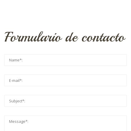
Formulario de contacto
Your name
*
Your e-mail address
*
Subject
*
Message
*