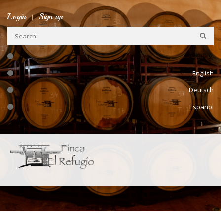
Skip to main content
Login
Sign up
繁體中文
English
Deutsch
Español