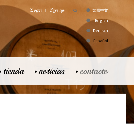
Login
Sign up
繁體中文
English
Deutsch
Español
tienda
noticias
contacto