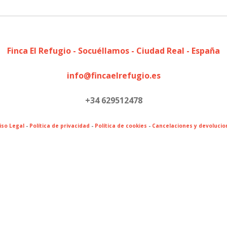
Finca El Refugio - Socuéllamos - Ciudad Real - España
info@fincaelrefugio.es
+34 629512478
iso Legal
-
Política de privacidad
-
Política de cookies
-
Cancelaciones y devolucio