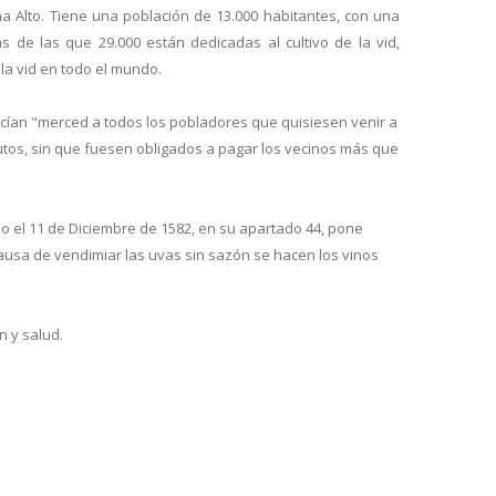
a Alto. Tiene una población de 13.000 habitantes, con una
de las que 29.000 están dedicadas al cultivo de la vid,
la vid en todo el mundo.
 hacían "merced a todos los pobladores que quisiesen venir a
utos, sin que fuesen obligados a pagar los vecinos más que
dio el 11 de Diciembre de 1582, en su apartado 44, pone
causa de vendimiar las uvas sin sazón se hacen los vinos
n y salud.