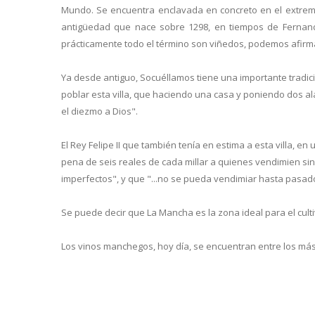
Mundo. Se encuentra enclavada en concreto en el extremo 
antigüedad que nace sobre 1298, en tiempos de Fernando
prácticamente todo el término son viñedos, podemos afirmar
Ya desde antiguo, Socuéllamos tiene una importante tradició
poblar esta villa, que haciendo una casa y poniendo dos al
el diezmo a Dios".
El Rey Felipe II que también tenía en estima a esta villa, 
pena de seis reales de cada millar a quienes vendimien sin
imperfectos", y que "...no se pueda vendimiar hasta pasado
Se puede decir que La Mancha es la zona ideal para el culti
Los vinos manchegos, hoy día, se encuentran entre los más