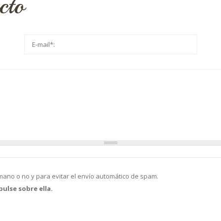
cto
Su dirección de correo electrónico
*
mano o no y para evitar el envío automático de spam.
ulse sobre ella.