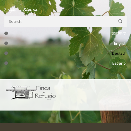
Skip to main content
Login
Sign up
繁體中文
English
Deutsch
Español