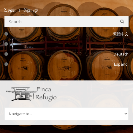
Skip to navigation
Skip to main content
Login
Sign up
繁體中文
English
Deutsch
Español