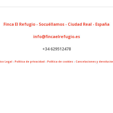
Finca El Refugio - Socuéllamos - Ciudad Real - España
info@fincaelrefugio.es
+34 629512478
iso Legal
-
Política de privacidad
-
Política de cookies
-
Cancelaciones y devolucio