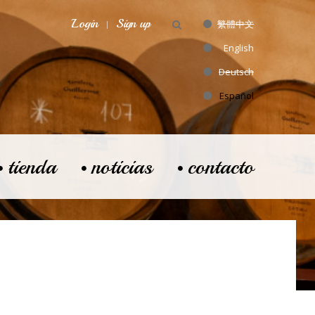
Login
Sign up
繁體中文
English
Deutsch
Español
tienda
noticias
contacto