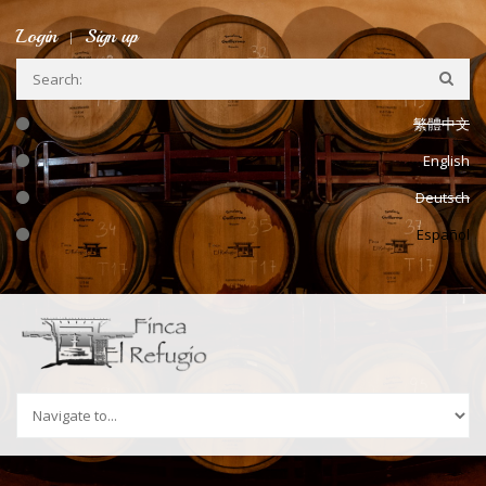
Ir a la navegación
Pasar al contenido principal
Login
Sign up
繁體中文
English
Deutsch
Español