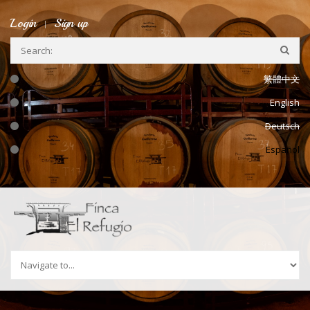
Ir a la navegación
Pasar al contenido principal
Login
Sign up
繁體中文
English
Deutsch
Español