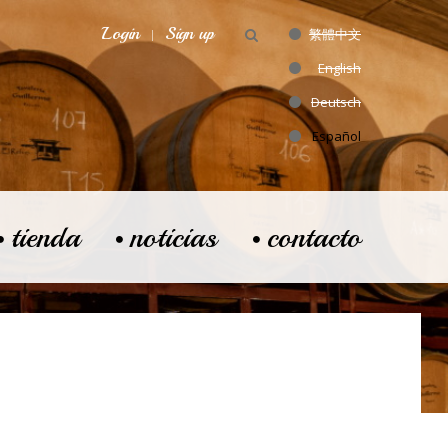
Login
Sign up
繁體中文
English
Deutsch
Español
tienda
noticias
contacto