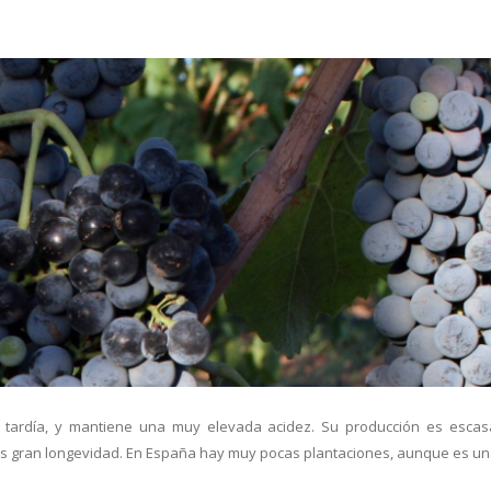
tardía, y mantiene una muy elevada acidez. Su producción es escasa 
nos gran longevidad. En España hay muy pocas plantaciones, aunque es u