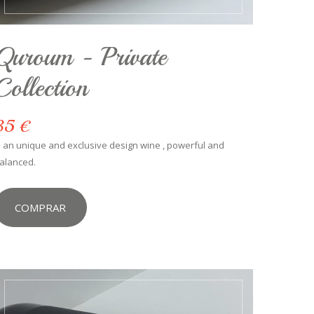
Quroum - Private
Collection
35 €
s an unique and exclusive design wine , powerful and
alanced.
COMPRAR