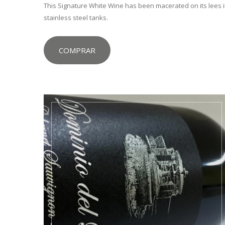
This Signature White Wine has been macerated on its lees 
stainless steel tanks.
COMPRAR