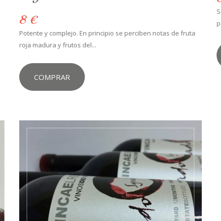
S
8 €
p
Potente y complejo. En principio se perciben notas de fruta
roja madura y frutos del...
COMPRAR