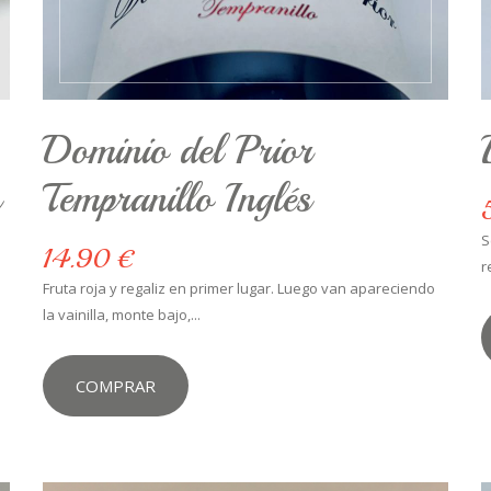
Dominio del Prior
s
Tempranillo Inglés
S
14.90 €
r
Fruta roja y regaliz en primer lugar. Luego van apareciendo
la vainilla, monte bajo,...
COMPRAR