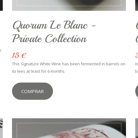
Quorum Le Blanc -
Private Collection
n
15 €
This Signature White Wine has been fermented in barrels on
I
its lees at least for 6 months
b
COMPRAR